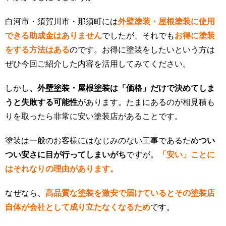
白河市・須賀川市・那須町には
外壁塗装・屋根塗装に使用
できる助成金はありません
でしたが、それでも
お得に塗装
をする方法はある
のです。お得に塗装をしたいという方は
ぜひ今回ご紹介した内容を活用してみてください。
しかし
、外壁塗装・屋根塗装は「価格」だけで決めてしま
うと失敗する可能性
があります。たまにあるのが相見積も
りを取ったら非常に安い塗装店があることです。
塗装は一般のお客様にはなじみのない工事であるため
つい
つい安さに目が行ってしまいがち
ですが。
「
安い」ことに
はそれなりの理由があります。
なぜなら、
高品質な塗装を激安で届けているとその塗装店
自体が会社として成り立たなくなるため
です。