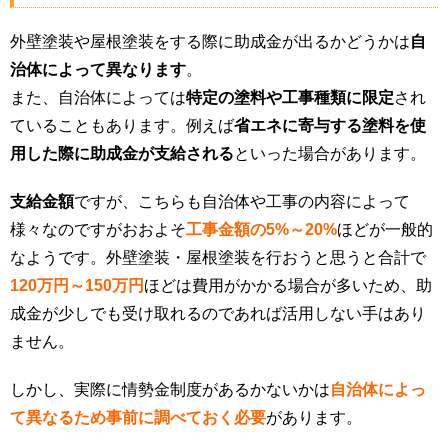
外壁塗装や屋根塗装をする際に助成金が出るかどうかは
自
治体によって異なります
。
また、自治体によっては
特定の塗料や工事種類に限定
され
ていることもあります。例えば
省エネに寄与する塗料を使
用した際に助成金が支給される
といった場合があります。
支給金額
ですが、こちらも自治体や工事の内容によって
様々なのですがおおよそ
工事金額の5%～20%
ほどが一般的
なようです。外壁塗装・屋根塗装を行おうと思うと合計で
120万円～150万円
ほどは費用がかかる場合が多いため、助
成金が少しでも受け取れるのであれば活用しない手はあり
ません。
しかし、実際に情勢金制度があるかないかは
自治体によっ
て異なるため事前に調べておく必要
があります。