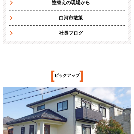
塗替えの現場から
白河市散策
社長ブログ
[
]
ピックアップ