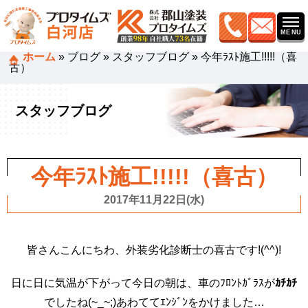
ホーム
»
ブログ
»
スタッフブログ
»
今年ﾗｽﾄ施工!!!!!（喜
古）
スタッフブログ
今年ﾗｽﾄ施工!!!!!（喜古）
2017年11月22日(水)
皆さんこんにちわ、外装劣化診断士の喜古です!(^^)!
日に日に気温が下がって今日の朝は、車のﾌﾛﾝﾄｶﾞﾗｽが
ｶﾁｶﾁ
でしたね(~_~;)あわててｴﾝｼﾞﾝをかけました…