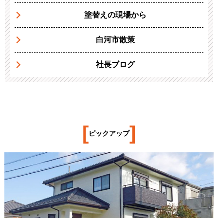
塗替えの現場から
白河市散策
社長ブログ
[
]
ピックアップ