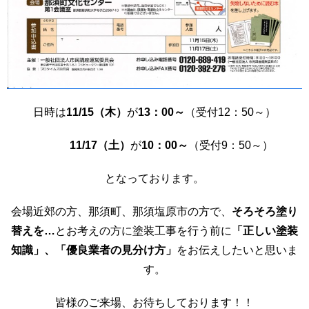
日時は
11/15（木）
が
13：00～
（受付12：50～）
11/17（土）
が
10：00～
（受付9：50～）
となっております。
会場近郊の方、那須町、那須塩原市の方で、
そろそろ塗り
替えを…
とお考えの方に塗装工事を行う前に
「正しい塗装
知識」、「優良業者の見分け方」
をお伝えしたいと思いま
す。
皆様のご来場、お待ちしております！！