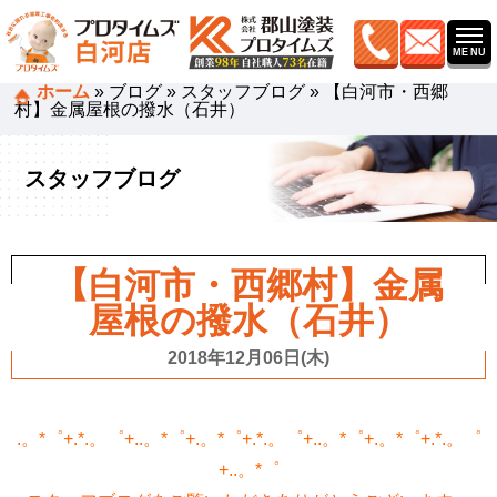
ホーム
»
ブログ
»
スタッフブログ
»
【白河市・西郷
村】金属屋根の撥水（石井）
スタッフブログ
【白河市・西郷村】金属
屋根の撥水（石井）
2018年12月06日(木)
.。*゜+.*.。゜+..。*゜+.。*゜+.*.。゜+..。*゜+.。*゜+.*.。゜
+..。*゜