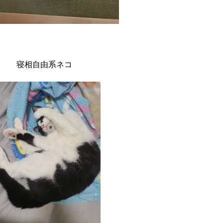
寝相自由系ネコ