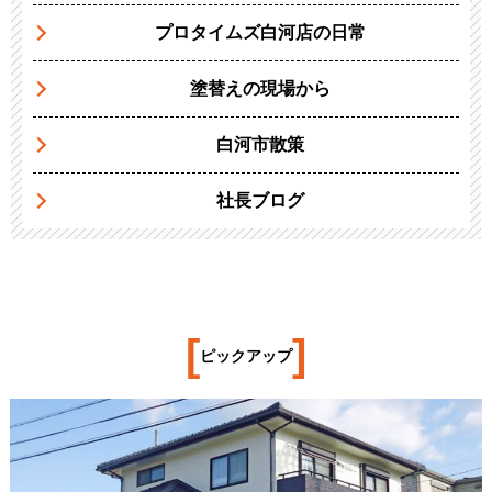
プロタイムズ白河店の日常
塗替えの現場から
白河市散策
社長ブログ
[
]
ピックアップ