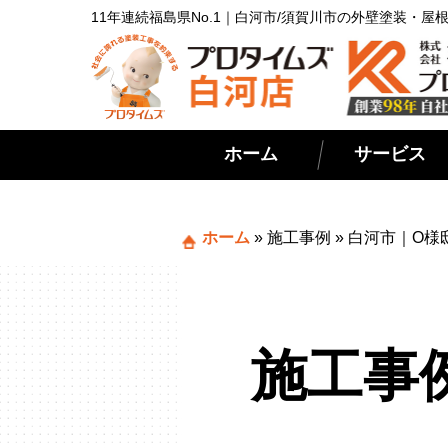
11年連続福島県No.1｜白河市/須賀川市の外壁塗装・
ホーム
サービス
ホーム
»
施工事例
»
白河市｜O様
施工事