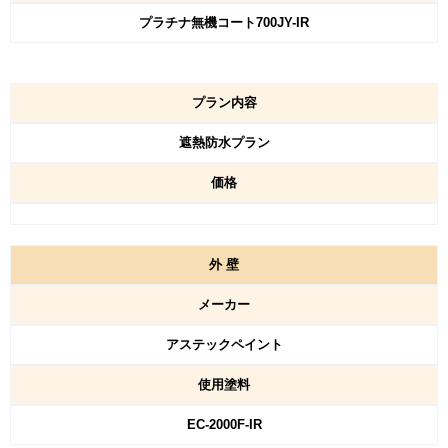
プラチナ無機コート700JY-IR
プラン内容
遮熱防水プラン
価格
外
壁
メーカー
アステックペイント
使用塗料
EC-2000F-IR