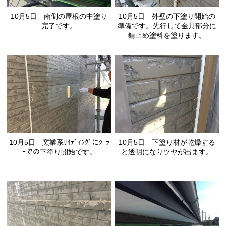
10月5日 南側の屋根の中塗り
10月5日 外壁の下塗り開始の
完了です。
準備です。先行して金具部分に
錆止め塗料を塗ります。
10月5日 窯業系ｻｲﾃﾞｨﾝｸﾞにｼｰﾗ
10月5日 下塗り材が乾燥する
ｰでの下塗り開始です。
と透明になりツヤが出ます。