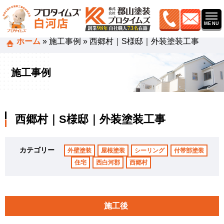
ホーム
»
施工事例
»
西郷村｜S様邸｜外装塗装工事
施工事例
西郷村｜S様邸｜外装塗装工事
カテゴリー
外壁塗装
屋根塗装
シーリング
付帯部塗装
住宅
西白河郡
西郷村
施工後