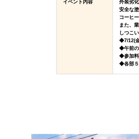
イベント内容
外装劣化
安全な塗
コーヒー
また、業
しつこい
◆7/12(
◆午前の
◆参加料
◆各部５