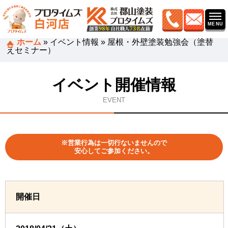
ホーム
»
イベント情報
»
屋根・外壁塗装勉強会（塗替
えセミナー）
イベント開催情報
EVENT
※営業行為は一切行ないませんので
安心してご参加ください。
開催日