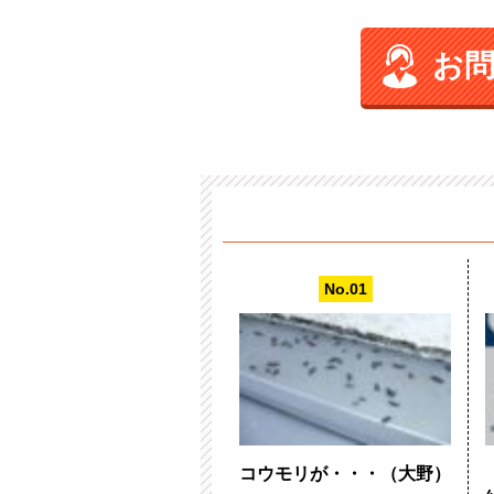
お
コウモリが・・・（大野）