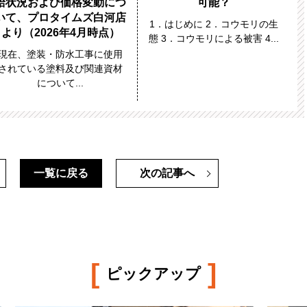
給状況および価格変動につ
可能？
いて、プロタイムズ白河店
1．はじめに 2．コウモリの生
より（2026年4月時点）
態 3．コウモリによる被害 4...
現在、塗装・防水工事に使用
されている塗料及び関連資材
について...
一覧に戻る
次の記事へ
[
]
ピックアップ