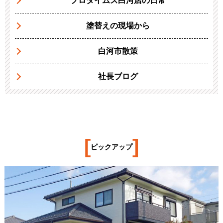
プロタイムズ白河店の日常
塗替えの現場から
白河市散策
社長ブログ
[
]
ピックアップ