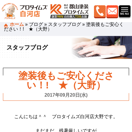
ホーム
»
ブログ
»
スタッフブログ
»
塗装後もご安心く
ださい！! ★（大野）
スタッフブログ
塗装後もご安心くださ
い！! ★（大野）
2017年09月20日(水)
こんにちは＾＾ プロタイムズ白河店大野です。
まだまだ 残暑厳しいですが