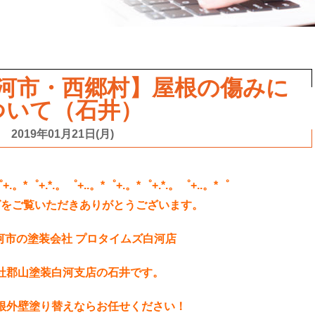
河市・西郷村】屋根の傷みに
ついて（石井）
2019年01月21日(月)
゜+.。*゜+.*.。゜+..。*゜+.。*゜+.*.。゜+..。*゜
グをご覧いただきありがとうございます。
河市の塗装会社 プロタイムズ白河店
社郡山塗装白河支店の石井です。
根外壁塗り替えならお任せください！