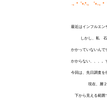
.。*゜+.*.。゜+..。*
最近はインフルエン
しかし、私 
かかっていないんで
かからない、、、。
今回は、先日調査を
現在、層
下から見える範囲