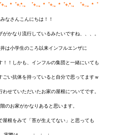
゜+.。*゜+.*.。゜+..。*゜+.。*゜+.*.。゜+..。*゜
みなさんこんにちは！！
ザがかなり流行しているみたいですね、、、。
石井は小学生のころ以来インフルエンザに
す！！しかも、インフルの集団と一緒にいても
すごい抗体を持っていると自分で思ってますｗ
行わせていただいたお家の屋根についてです。
２階のお家がかなりあると思います。
で屋根をみて「苔が生えてない」と思っても
実際は、、、↓ ↓ ↓