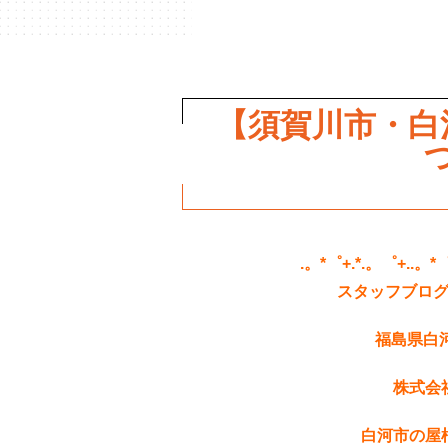
【須賀川市・白
.。*゜+.*.。゜+..。*
スタッフブロ
福島県白
株式会
白河市の屋