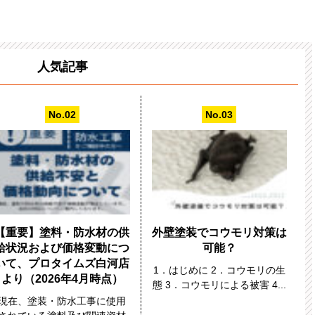
人気記事
【重要】塗料・防水材の供
外壁塗装でコウモリ対策は
給状況および価格変動につ
可能？
いて、プロタイムズ白河店
1．はじめに 2．コウモリの生
より（2026年4月時点）
態 3．コウモリによる被害 4...
現在、塗装・防水工事に使用