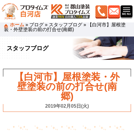
ホーム
»
ブログ
»
スタッフブログ
»
【白河市】屋根塗
装・外壁塗装の前の打合せ(南郷)
スタッフブログ
【白河市】屋根塗装・外
壁塗装の前の打合せ(南
郷)
2019年02月05日(火)
.。*゜+.*.。゜+..。*゜+.。*゜+.*.。゜+..。*゜+.。*゜+.*.。