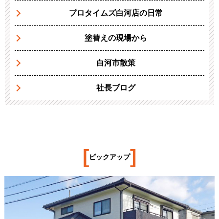
プロタイムズ白河店の日常
塗替えの現場から
白河市散策
社長ブログ
[
]
ピックアップ