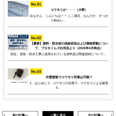
コウモリが・・・（大野）
みなさん こんにちは＾＾ ここ最近、なんだか すっか
り秋めい...
【重要】塗料・防水材の供給状況および価格変動につい
て、プロタイムズ白河店より（2026年4月時点）
現在、塗装・防水工事に使用されている塗料及び関連資材について...
外壁塗装でコウモリ対策は可能？
1．はじめに 2．コウモリの生態 3．コウモリによる被害
4...
前の記事へ
一覧に戻る
次の記事へ