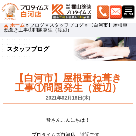
ホーム
»
ブログ
»
スタッフブログ
»
【白河市】屋根重
ね葺き工事①問題発生（渡辺）
スタッフブログ
【白河市】屋根重ね葺き
工事①問題発生（渡辺）
2021年02月18日(木)
皆さんこんにちは！
プロタイムズ白河店 渡辺です。