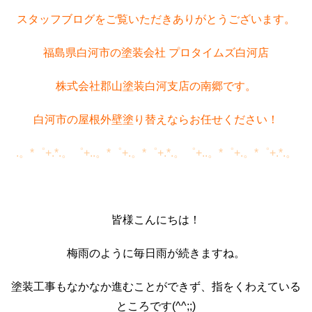
スタッフブログをご覧いただきありがとうございます。
福島県白河市の塗装会社 プロタイムズ白河店
株式会社郡山塗装白河支店の南郷です。
白河市の屋根外壁塗り替えならお任せください！
.。*゜+.*.。゜+..。*゜+.。*゜+.*.。゜+..。*゜+.。*゜+.*.。
皆様こんにちは！
梅雨のように毎日雨が続きますね。
塗装工事もなかなか進むことができず、指をくわえている
ところです(^^;;)