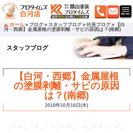
ホーム
»
ブログ
»
スタッフブログ
»
社長ブログ
»
【白
河・西郷】金属屋根の塗膜剥離・サビの原因は？(南郷)
スタッフブログ
【白河・西郷】金属屋根
の塗膜剥離・サビの原因
は？(南郷)
2018年10月18日(木)
.。*゜+.*.。゜+..。*゜+.。*゜+.*.。゜+..。*゜+.。*゜+.*.。