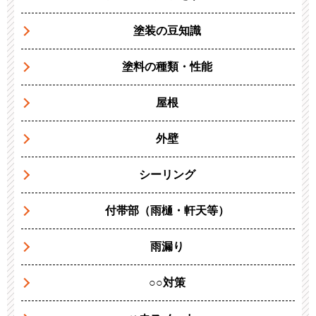
塗装の豆知識
塗料の種類・性能
屋根
外壁
シーリング
付帯部（雨樋・軒天等）
雨漏り
○○対策